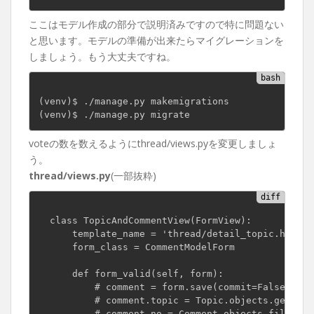
ここはモデル作成の部分で説明済みですので特に問題ない
と思います。モデルの準備が出来たらマイグレーションを
しましょう。もう大丈夫ですね。
(
venv
)
(
venv
)
voteの数を数えるようにthread/views.pyを変更しましょ
う。
thread/views.py
(一部抜粋)
  class TopicAndCommentView(FormView):

      template_name = 'thread/detail_topic.html'

      form_class = CommentModelForm

      def form_valid(self, form):

          # comment = form.save(commit=False)

          # comment.topic = Topic.objects.get(id=
          # comment.no = Comment.objects.filter(t