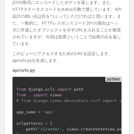
JSON形式にエンコードしたボディを返します。また、
HTTPステータスコードをstatus引数で渡しています。API
設計の拙い点は目をつぶっていただければと思います。ま
た、一般的に、HTTPレスポンスコード201の場合はヘッ
ダに作成したオブジェクトを示すURLを入れることが推奨
されていますが、今回は投票ということで結果のみを返し
ています。
このビューにアクセスするためのURLを設定します。
api/urls.pyを生成します。
api/urls.py
from
 django
.
urls 
import
from
.
import
# from django.views.decorators.csrf import csrf_e
app_name 
=
'api'
urlpatterns 
=
[
    path
(
'v1/vote/'
,
 views
.
CreateVoteView
.
as_view