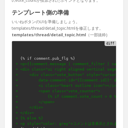
のvote_countが投票されたポイントとなります。
テンプレート側の準備
いいねボタンのUIを準備しましょう。
templates/thread/detail_topic.htmlを修正します。
templates/thread/detail_topic.html
（一部抜粋)
+ <p>{{comment.message | comment_filter | safe}}<
+ <div class="ui right aligned vertical segment">
+     <div class="vote_button" style="cursor: poi
+         data-comment-id="{{comment.id}}" data-c
+         <i class="heart outline icon"></i>
+         <span class="vote_counter">
+             {% if comment.vote_count > 0 %}{{co
+         </span>
+     </div>
+ </div>
+ {% else %}
+ <p style="color: grey">コメントは非表示とされました<