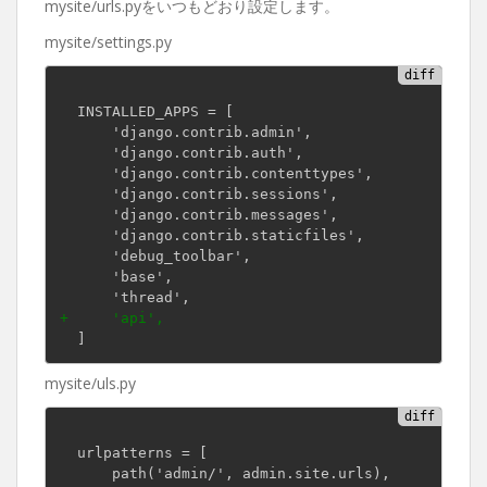
mysite/urls.pyをいつもどおり設定します。
mysite/settings.py
  INSTALLED_APPS = [

      'django.contrib.admin',

      'django.contrib.auth',

      'django.contrib.contenttypes',

      'django.contrib.sessions',

      'django.contrib.messages',

      'django.contrib.staticfiles',

      'debug_toolbar',

      'base',

+     'api',
mysite/uls.py
  urlpatterns = [

      path('admin/', admin.site.urls),
