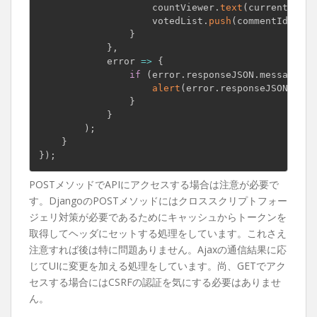
                    countViewer
.
text
(
currentCount
                    votedList
.
push
(
commentId
)
;
}
}
,
            error 
=
>
{
if
(
error
.
responseJSON
.
message
)
{
alert
(
error
.
responseJSON
.
mess
}
}
)
;
}
}
)
;
POSTメソッドでAPIにアクセスする場合は注意が必要で
す。DjangoのPOSTメソッドにはクロススクリプトフォー
ジェリ対策が必要であるためにキャッシュからトークンを
取得してヘッダにセットする処理をしています。これさえ
注意すれば後は特に問題ありません。Ajaxの通信結果に応
じてUIに変更を加える処理をしています。尚、GETでアク
セスする場合にはCSRFの認証を気にする必要はありませ
ん。