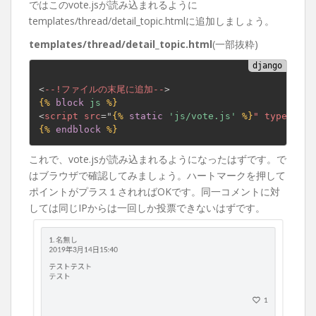
ではこのvote.jsが読み込まれるように
templates/thread/detail_topic.htmlに追加しましょう。
templates/thread/detail_topic.html
(一部抜粋)
<
--!ファイルの末尾に追加--
>
{% 
block
js
 %}
<
script
src
=
"
{% 
static
'js/vote.js'
 %}
"
type
=
'
tex
{% 
endblock
 %}
これで、vote.jsが読み込まれるようになったはずです。で
はブラウザで確認してみましょう。ハートマークを押して
ポイントがプラス１されればOKです。同一コメントに対
しては同じIPからは一回しか投票できないはずです。