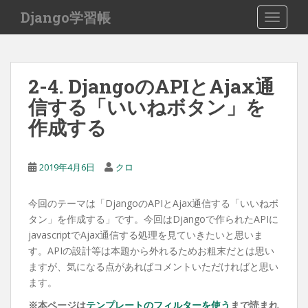
S
Django学習帳
TOGGLE
k
i
p
t
2-4. DjangoのAPIとAjax通
o
信する「いいねボタン」を
m
a
作成する
i
n
c
2019年4月6日
クロ
o
n
今回のテーマは「DjangoのAPIとAjax通信する「いいねボ
t
タン」を作成する」です。今回はDjangoで作られたAPIに
e
javascriptでAjax通信する処理を見ていきたいと思いま
n
す。APIの設計等は本題から外れるためお粗末だとは思い
t
ますが、気になる点があればコメントいただければと思い
ます。
※本ページは
テンプレートのフィルターを使う
まで読まれ