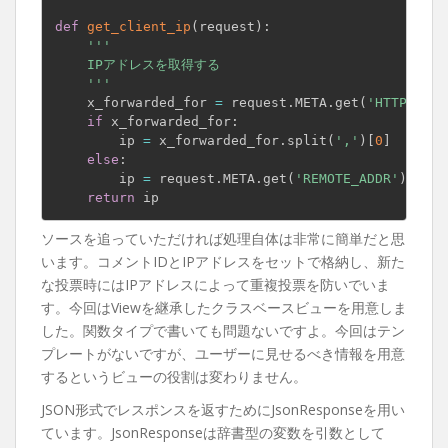
def
get_client_ip
(
request
)
:
'''

    IPアドレスを取得する

    '''
    x_forwarded_for 
=
 request
.
META
.
get
(
'HTTP_X_FO
if
 x_forwarded_for
:
        ip 
=
 x_forwarded_for
.
split
(
','
)
[
0
]
else
:
        ip 
=
 request
.
META
.
get
(
'REMOTE_ADDR'
)
return
ソースを追っていただければ処理自体は非常に簡単だと思
います。コメントIDとIPアドレスをセットで格納し、新た
な投票時にはIPアドレスによって重複投票を防いでいま
す。今回はViewを継承したクラスベースビューを用意しま
した。関数タイプで書いても問題ないですよ。今回はテン
プレートがないですが、ユーザーに見せるべき情報を用意
するというビューの役割は変わりません。
JSON形式でレスポンスを返すためにJsonResponseを用い
ています。JsonResponseは辞書型の変数を引数として