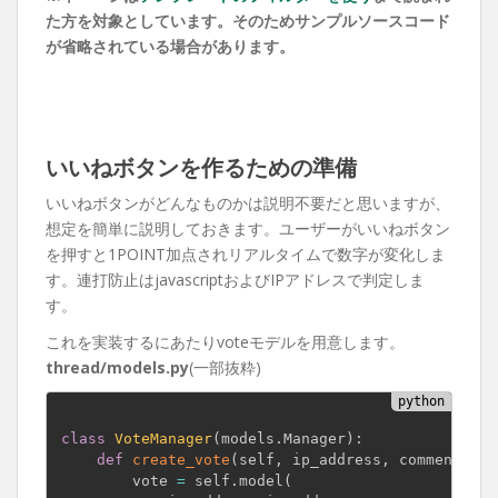
た方を対象としています。そのためサンプルソースコード
が省略されている場合があります。
いいねボタンを作るための準備
いいねボタンがどんなものかは説明不要だと思いますが、
想定を簡単に説明しておきます。ユーザーがいいねボタン
を押すと1POINT加点されリアルタイムで数字が変化しま
す。連打防止はjavascriptおよびIPアドレスで判定しま
す。
これを実装するにあたりvoteモデルを用意します。
thread/models.py
(一部抜粋)
class
VoteManager
(
models
.
Manager
)
:
def
create_vote
(
self
,
 ip_address
,
 comment_id
)
        vote 
=
 self
.
model
(