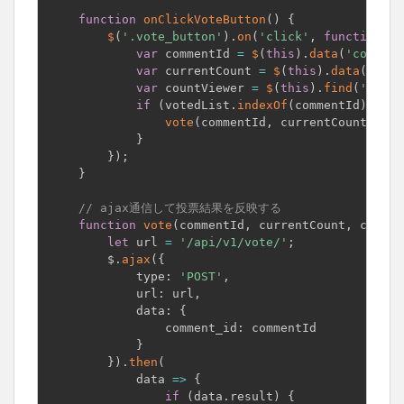
function
onClickVoteButton
(
)
{
$
(
'.vote_button'
)
.
on
(
'click'
,
function
(
)
var
 commentId 
=
$
(
this
)
.
data
(
'comment
var
 currentCount 
=
$
(
this
)
.
data
(
'coun
var
 countViewer 
=
$
(
this
)
.
find
(
'.vote
if
(
votedList
.
indexOf
(
commentId
)
<
0
)
vote
(
commentId
,
 currentCount
,
 cou
}
}
)
;
}
// ajax通信して投票結果を反映する
function
vote
(
commentId
,
 currentCount
,
 countV
let
 url 
=
'/api/v1/vote/'
;
        $
.
ajax
(
{
            type
:
'POST'
,
            url
:
 url
,
            data
:
{
                comment_id
:
 commentId

}
}
)
.
then
(
            data 
=
>
{
if
(
data
.
result
)
{