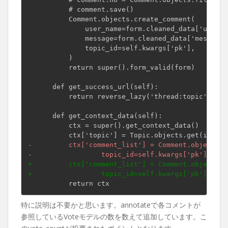
          # comment.save()

          Comment.objects.create_comment(

              user_name=form.cleaned_data['user_na
              message=form.cleaned_data['message']
              topic_id=self.kwargs['pk'],

          )

          return super().form_valid(form)

      def get_success_url(self):

          return reverse_lazy('thread:topic', kwa
      def get_context_data(self):

          ctx = super().get_context_data()

-         ctx['comment_list'] = Comment.objects.f
-                 topic_id=self.kwargs['pk']).ord
+         ctx['comment_list'] = Comment.objects.f
+                 topic_id=self.kwargs['pk']).ann
特に説明は不要かと思います。annotateで各コメントが
参照しているVoteモデルの数を数えて追加しています。こ