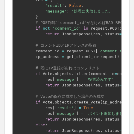
'result'
:
False
,
'message'
:
'処理に失敗しました。'
}
# POST値に'comment_id'がなければBAD REQUES
if
not
'comment_id'
in
 request
.
POST
:
return
 JsonResponse
(
res
,
 status
=
400
)
# コメントIDとIPアドレスの取得
        comment_id 
=
 request
.
POST
[
'comment_id'
]
        ip_address 
=
 get_client_ip
(
request
)
# 既にIP登録があればコンフリクト
if
 Vote
.
objects
.
filter
(
comment_id
=
comment
            res
[
'message'
]
=
'投票済みです'
return
 JsonResponse
(
res
,
 status
=
409
)
# Voteの保存に成功した場合のみ成功
if
 Vote
.
objects
.
create_vote
(
ip_address
,
 c
            res
[
'result'
]
=
True
            res
[
'message'
]
=
'ポイント追加しました'
return
 JsonResponse
(
res
,
 status
=
201
)
else
:
return
 JsonResponse
(
res
,
 status
=
500
)