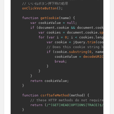
// いいねボタン押下時の処理
onClickVoteButton
(
)
;
function
getCookie
(
name
)
{
var
 cookieValue 
=
null
;
if
(
document
.
cookie 
&&
 document
.
cookie 
!=
var
 cookies 
=
 document
.
cookie
.
split
(
'
for
(
var
 i 
=
0
;
 i 
<
 cookies
.
length
;
 i
var
 cookie 
=
 jQuery
.
trim
(
cookies
[
// Does this cookie string begin 
if
(
cookie
.
substring
(
0
,
 name
.
leng
                    cookieValue 
=
decodeURICompon
break
;
}
}
}
return
 cookieValue
;
}
function
csrfSafeMethod
(
method
)
{
// these HTTP methods do not require CSRF
return
(
/^(GET|HEAD|OPTIONS|TRACE)$/
.
test
}