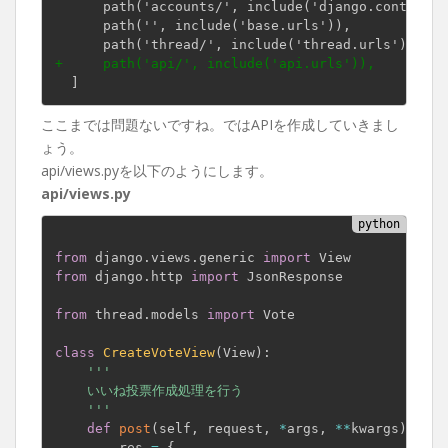
      path('accounts/', include('django.contrib.a
      path('', include('base.urls')),

+     path('api/', include('api.urls')),
ここまでは問題ないですね。ではAPIを作成していきまし
ょう。
api/views.pyを以下のようにします。
api/views.py
from
 django
.
views
.
generic 
import
from
 django
.
http 
import
 JsonResponse

from
 thread
.
models 
import
 Vote

class
CreateVoteView
(
View
)
:
'''

    いいね投票作成処理を行う

    '''
def
post
(
self
,
 request
,
*
args
,
**
kwargs
)
:
        res 
=
{