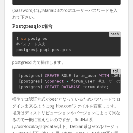
{password}にはMariaDBのrootユーザーパスワードを入
れて下さい。
Postgresqlの場合
$ 
su
#パスワード入力
postgres$ psql postgres
postgresql内で操作します。
[
postgres
]
CREATE
 ROLE forum_user 
WITH
 LOGIN CER
[
postgres
]
 \
connect
-
 forum_user　
#ユーザーの切り替
[
postgres
]
CREATE
DATABASE
 forum_data
;
標準では認証方式がpeerとなっているためパスワードでロ
グイン出来るようにpg_hba.confファイルを変更します。
場所はディストリビューションやバージョンによって異な
るので一概に言えないのですが、RedHat系
は/usr/local/pgsql/data/以下、Debian系は/etc/{バージョ