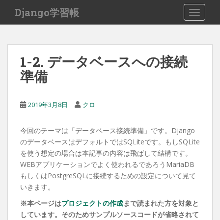
S
Django学習帳
TOGGLE
k
i
p
t
1-2. データベースへの接続
o
準備
m
a
i
2019年3月8日
クロ
n
c
o
今回のテーマは「データベース接続準備」です。Django
n
のデータベースはデフォルトではSQLiteです。もしSQLite
t
を使う想定の場合は本記事の内容は飛ばして結構です。
e
WEBアプリケーションでよく使われるであろうMariaDB
n
もしくはPostgreSQLに接続するための設定について見て
t
いきます。
※本ページは
プロジェクトの作成
まで読まれた方を対象と
しています。そのためサンプルソースコードが省略されて