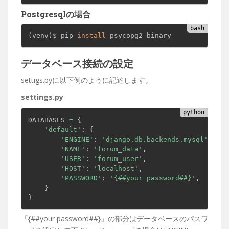
Postgresqlの場合
(
venv
)
$ pip 
install
 psycopg2-binary
データベース接続の設定
settigs.pyに以下例のように記述します。
settings.py
DATABASES 
=
{
'default'
:
{
'ENGINE'
:
'django.db.backends.mysql'
,
'NAME'
:
'forum_data'
,
'USER'
:
'forum_user'
,
'HOST'
:
'localhost'
,
'PASSWORD'
:
'{##your password##}'
,
}
}
「{##your password##}」の部分はデータベースのパスワ