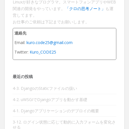
Linuxが好きなプログラマ。スマートフォンアプリやWEB
関連の開発をやっています。
「クロの思考ノート」
も運
営してます。
お仕事のご依頼は下記までお願いします。
連絡先
Email:
kuro.code25@gmail.com
Twitter:
Kuro_CODE25
最近の投稿
4-3. DjangoのStaticファイルの扱い
4-2. uWSGIでDjangoアプリを動かす基礎
4-1. Djangoアプリケーションのデプロイの概要
3-12. ログイン状態に応じて動的に入力フォームを変化さ
せる