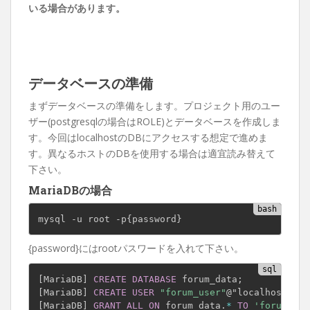
いる場合があります。
データベースの準備
まずデータベースの準備をします。プロジェクト用のユー
ザー(postgresqlの場合はROLE)とデータベースを作成しま
す。今回はlocalhostのDBにアクセスする想定で進めま
す。異なるホストのDBを使用する場合は適宜読み替えて
下さい。
MariaDBの場合
mysql -u root -p
{
password
}
{password}にはrootパスワードを入れて下さい。
[
MariaDB
]
CREATE
DATABASE
 forum_data
;
[
MariaDB
]
CREATE
USER
"forum_user"
@"localhost
" ID
[
MariaDB
]
GRANT
ALL
ON
 forum_data
.
*
TO
'forum_use