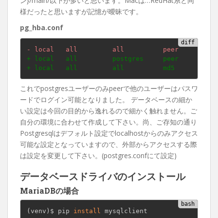
ン}/main/以下が多いと思います。Macは…RedHat系と同
様だったと思いますが記憶が曖昧です。
pg_hba.conf
- local   all         all          peer
+ local   all         postgres     peer
+ local   all         all          md5
これでpostgresユーザーのみpeerで他のユーザーはパスワ
ードでログイン可能となりました。 データベースの細か
い設定は今回の目的から逸れるので細かく触れません。ご
自分の環境に合わせて作成して下さい。尚、ご存知の通り
Postgresqlはデフォルト設定でlocalhostからのみアクセス
可能な設定となっていますので、外部からアクセスする際
は設定を変更して下さい。(postgres.confにて設定)
データベースドライバのインストール
MariaDBの場合
(
venv
)
$ pip 
install
 mysqlclient